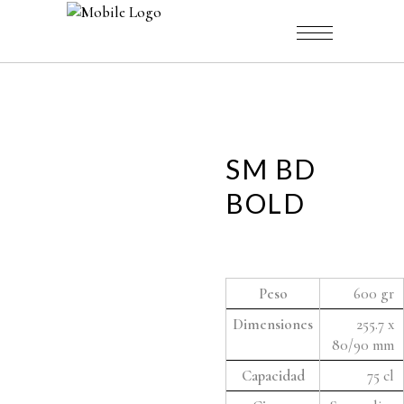
SM BD
BOLD
Peso
600 gr
Dimensiones
255.7 x
80/90 mm
Capacidad
75 cl